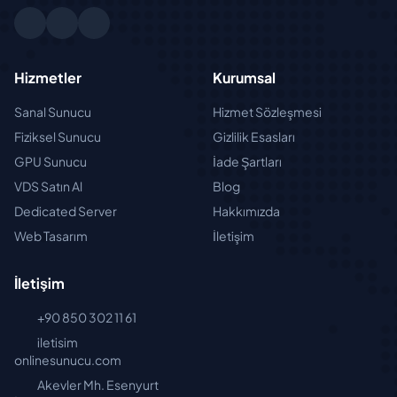
Hizmetler
Kurumsal
Sanal Sunucu
Hizmet Sözleşmesi
Fiziksel Sunucu
Gizlilik Esasları
GPU Sunucu
İade Şartları
VDS Satın Al
Blog
Dedicated Server
Hakkımızda
Web Tasarım
İletişim
İletişim
+90 850 302 11 61
iletisim
onlinesunucu.com
Akevler Mh. Esenyurt