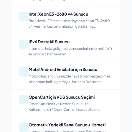
Intel Xeon E5-2680 v4 Sunucu
Broadwell-EP mimarisine dayanan Xeon E5-2680
v4, veri merkezi ortamları için geliştirilmiş...
IPv6 Destekli Sunucu
İnternetin hızla gelişmesi ve nesnelerin interneti (IoT)
ile birlikte cihaz sayısının...
Mobil Android Emülatör için Sunucu
Mobil cihazlar günümüzde hayatımızın vazgeçilmez
bir parçası haline gelmiştir. İnternet üzerinden...
OpenCart için VDS Sunucu Seçimi
OpenCart Nedir ve Neden Sunucu ile
Kullanılmalıdır? OpenCart, e-ticaret siteleri
oluşturmak...
Otomatik Yedekli Sanal Sunucu Hizmeti
İnternet üzerinde faaliyet gösteren firmaların ve