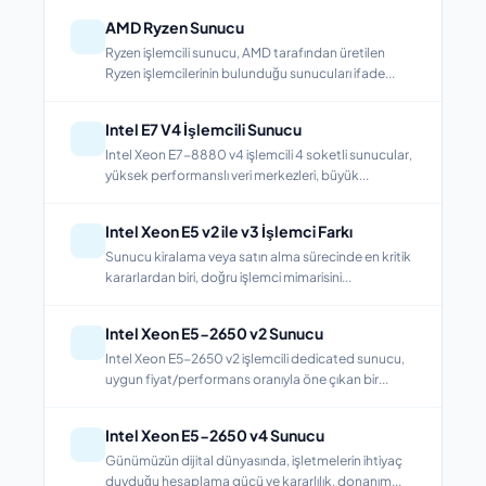
AMD Ryzen Sunucu
Ryzen işlemcili sunucu, AMD tarafından üretilen
Ryzen işlemcilerinin bulunduğu sunucuları ifade...
Intel E7 V4 İşlemcili Sunucu
Intel Xeon E7-8880 v4 işlemcili 4 soketli sunucular,
yüksek performanslı veri merkezleri, büyük...
Intel Xeon E5 v2 ile v3 İşlemci Farkı
Sunucu kiralama veya satın alma sürecinde en kritik
kararlardan biri, doğru işlemci mimarisini...
Intel Xeon E5-2650 v2 Sunucu
Intel Xeon E5-2650 v2 işlemcili dedicated sunucu,
uygun fiyat/performans oranıyla öne çıkan bir...
Intel Xeon E5-2650 v4 Sunucu
Günümüzün dijital dünyasında, işletmelerin ihtiyaç
duyduğu hesaplama gücü ve kararlılık, donanım...