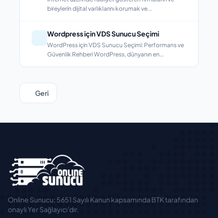
bireylerin dijital varlıklarını korumak ve...
Wordpress için VDS Sunucu Seçimi
WordPress için VDS Sunucu Seçimi: Performans ve
Güvenlik Rehberi WordPress, dünyanın en
popüler...
Geri
Online Sunucu; 5651 Sayılı Kanun kapsamında BTK tarafından
onaylı Yer Sağlayıcı'dır.