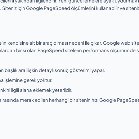
erini yakından ilgilendirir. Yeni güncellemelere ayak uydurmak i
. Siteniz için Google PageSpeed ölçümlerini kullanabilir ve siteni
 kendisine ait bir araç olması nedeni ile çıkar. Google web sit
Bunlardan birisi olan PageSpeed sitelerin performans ölçümünde s
 başlıklara ilişkin detaylı sonuç gösterimi yapar.
ma işlemine gerek yoktur.
kini ilgili alana eklemek yeterlidir.
nti sırasında merak edilen herhangi bir sitenin hızı Google PageSpee