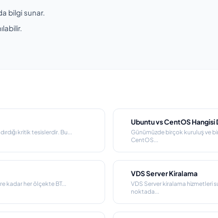
a bilgi sunar.
abilir.
Ubuntu vs CentOS Hangisi D
dığı kritik tesislerdir. Bu...
Günümüzde birçok kuruluş ve bir
CentOS...
VDS Server Kiralama
re kadar her ölçekte BT...
VDS Server kiralama hizmetleri su
noktada...