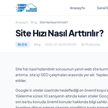
Anasayfa
Sanal 
Anasayfa
Blog
Site Hızı Nasıl Arttırılır?
Site Hızı Nasıl Arttırılır?
BLOG
Blog
2022-01-16 00:00:00
18791 okunma
Site hızı nasıl hızlandırılır sorusunun yanıtı web site ku
artırma, site içi SEO çalışmaları arasında yer alır. Yapıl
etkiler.
Google'ın siteler üzerinde hedeflediği en önemli koşul sit
Yüklenme süresi 10 saniyenin altında kalan siteler Goo
sırrı ise bu konuda önemli konular hakkında bilgi sahibi 
önerilere dikkat ederek sitenizin istediğiniz hızda hizmet