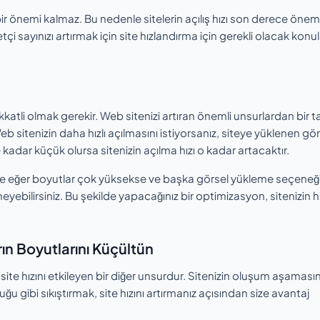
bir önemi kalmaz. Bu nedenle sitelerin açılış hızı son derece öneml
i sayınızı artırmak için site hızlandırma için gerekli olacak konul
kkatli olmak gerekir. Web sitenizi artıran önemli unsurlardan bir t
b sitenizin daha hızlı açılmasını istiyorsanız, siteye yüklenen gör
 kadar küçük olursa sitenizin açılma hızı o kadar artacaktır.
de eğer boyutlar çok yüksekse ve başka görsel yükleme seçeneği
eyebilirsiniz. Bu şekilde yapacağınız bir optimizasyon, sitenizin h
n Boyutlarını Küçültün
site hızını etkileyen bir diğer unsurdur. Sitenizin oluşum aşamas
u gibi sıkıştırmak, site hızını artırmanız açısından size avantaj