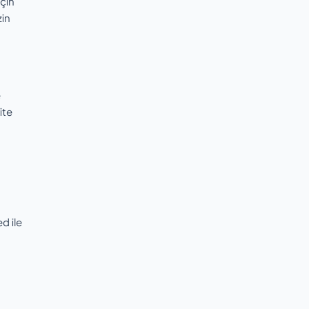
çin
zin
e
ite
d ile