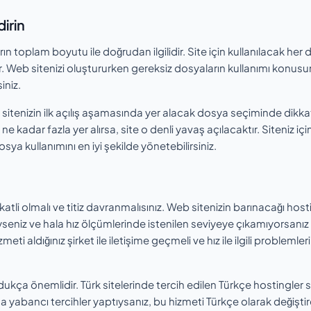
irin
rın toplam boyutu ile doğrudan ilgilidir. Site için kullanılacak her
r. Web sitenizi oluştururken gereksiz dosyaların kullanımı konus
iniz.
sitenizin ilk açılış aşamasında yer alacak dosya seçiminde dikkat
ne kadar fazla yer alırsa, site o denli yavaş açılacaktır. Siteniz içi
ya kullanımını en iyi şekilde yönetebilirsiniz.
atli olmalı ve titiz davranmalısınız. Web sitenizin barınacağı host
iyseniz ve hala hız ölçümlerinde istenilen seviyeye çıkamıyorsanız
 aldığınız şirket ile iletişime geçmeli ve hız ile ilgili problemleri
ça önemlidir. Türk sitelerinde tercih edilen Türkçe hostingler s
da yabancı tercihler yaptıysanız, bu hizmeti Türkçe olarak değişti