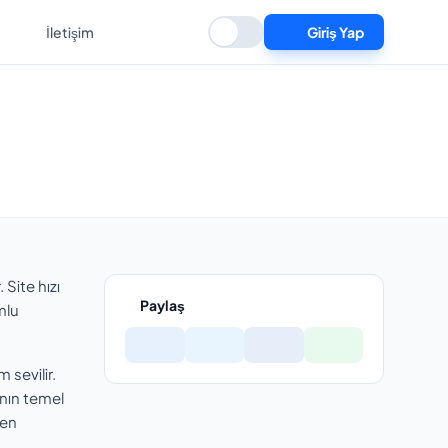
İletişim
Giriş Yap
 Site hızı
Paylaş
mlu
 sevilir.
anın temel
len