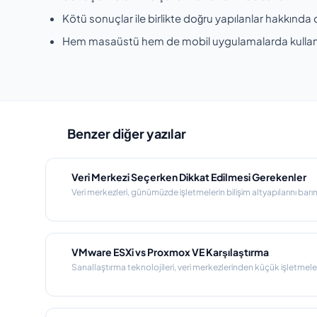
Kötü sonuçlar ile birlikte doğru yapılanlar hakkında d
Hem masaüstü hem de mobil uygulamalarda kullanıl
Benzer diğer yazılar
Veri Merkezi Seçerken Dikkat Edilmesi Gerekenler
Veri merkezleri, günümüzde işletmelerin bilişim altyapılarını barındır
VMware ESXi vs Proxmox VE Karşılaştırma
Sanallaştırma teknolojileri, veri merkezlerinden küçük işletmele