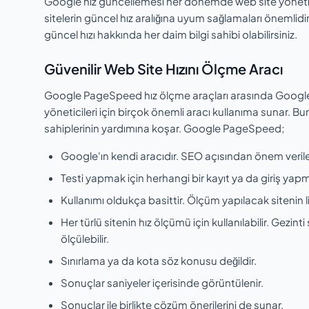
Google hız güncellemesi her dönemde web site yöneticil
sitelerin güncel hız aralığına uyum sağlamaları önemlidir
güncel hızı hakkında her daim bilgi sahibi olabilirsiniz.
Güvenilir Web Site Hızını Ölçme Aracı
Google PageSpeed hız ölçme araçları arasında Google'ın
yöneticileri için birçok önemli aracı kullanıma sunar. 
sahiplerinin yardımına koşar. Google PageSpeed;
Google'ın kendi aracıdır. SEO açısından önem verilen
Testi yapmak için herhangi bir kayıt ya da giriş yap
Kullanımı oldukça basittir. Ölçüm yapılacak sitenin lin
Her türlü sitenin hız ölçümü için kullanılabilir. Gezi
ölçülebilir.
Sınırlama ya da kota söz konusu değildir.
Sonuçlar saniyeler içerisinde görüntülenir.
Sonuçlar ile birlikte çözüm önerilerini de sunar.