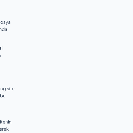
 dosya
unda
li
n
ing site
 bu
itenin
rerek