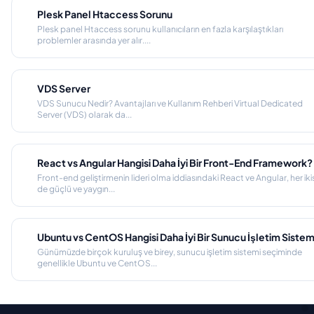
Plesk Panel Htaccess Sorunu
Plesk panel Htaccess sorunu kullanıcıların en fazla karşılaştıkları
problemler arasında yer alır....
VDS Server
VDS Sunucu Nedir? Avantajları ve Kullanım Rehberi Virtual Dedicated
Server (VDS) olarak da...
React vs Angular Hangisi Daha İyi Bir Front-End Framework?
Front-end geliştirmenin lideri olma iddiasındaki React ve Angular, her ikis
de güçlü ve yaygın...
Ubuntu vs CentOS Hangisi Daha İyi Bir Sunucu İşletim Sistem
Günümüzde birçok kuruluş ve birey, sunucu işletim sistemi seçiminde
genellikle Ubuntu ve CentOS...