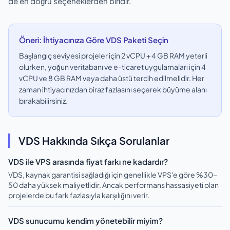
de en doğru seçeneklerden biridir.
Öneri: İhtiyacınıza Göre VDS Paketi Seçin
Başlangıç seviyesi projeler için 2 vCPU + 4 GB RAM yeterli
olurken, yoğun veritabanı ve e-ticaret uygulamaları için 4
vCPU ve 8 GB RAM veya daha üstü tercih edilmelidir. Her
zaman ihtiyacınızdan biraz fazlasını seçerek büyüme alanı
bırakabilirsiniz.
VDS Hakkında Sıkça Sorulanlar
VDS ile VPS arasında fiyat farkı ne kadardır?
VDS, kaynak garantisi sağladığı için genellikle VPS'e göre %30-
50 daha yüksek maliyetlidir. Ancak performans hassasiyeti olan
projelerde bu fark fazlasıyla karşılığını verir.
VDS sunucumu kendim yönetebilir miyim?