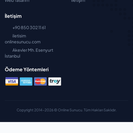
Web Tasarım
İletişim
İletişim
+90 850 302 11 61
iletisim
onlinesunucu.com
Akevler Mh. Esenyurt
İstanbul
Ödeme Yöntemleri
Copyright 2014-2026 © Online Sunucu. Tüm Hakları Saklıdır.