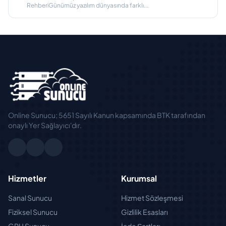
RehberiGünümüz yazılım dünyasında farklı...
Online Sunucu; 5651 Sayılı Kanun kapsamında BTK tarafından
onaylı Yer Sağlayıcı'dır.
Hizmetler
Kurumsal
Sanal Sunucu
Hizmet Sözleşmesi
Fiziksel Sunucu
Gizlilik Esasları
GPU Sunucu
İade Şartları