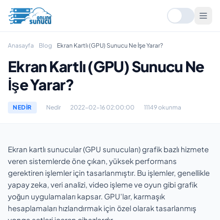
Anasayfa
Blog
Ekran Kartlı (GPU) Sunucu Ne İşe Yarar?
Ekran Kartlı (GPU) Sunucu Ne
İşe Yarar?
NEDIR
Nedir
2022-02-16 02:00:00
11149 okunma
Ekran kartlı sunucular (GPU sunucuları) grafik bazlı hizmete
veren sistemlerde öne çıkan, yüksek performans
gerektiren işlemler için tasarlanmıştır. Bu işlemler, genellikle
yapay zeka, veri analizi, video işleme ve oyun gibi grafik
yoğun uygulamaları kapsar. GPU'lar, karmaşık
hesaplamaları hızlandırmak için özel olarak tasarlanmış
yonga setleri içeren cihazlardır.