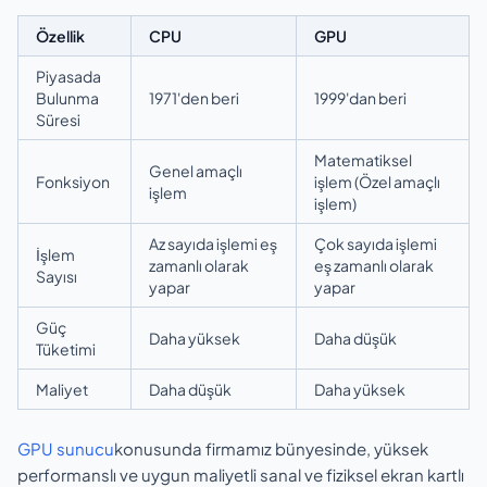
Özellik
CPU
GPU
Piyasada
Bulunma
1971'den beri
1999'dan beri
Süresi
Matematiksel
Genel amaçlı
Fonksiyon
işlem (Özel amaçlı
işlem
işlem)
Az sayıda işlemi eş
Çok sayıda işlemi
İşlem
zamanlı olarak
eş zamanlı olarak
Sayısı
yapar
yapar
Güç
Daha yüksek
Daha düşük
Tüketimi
Maliyet
Daha düşük
Daha yüksek
GPU sunucu
konusunda firmamız bünyesinde, yüksek
performanslı ve uygun maliyetli sanal ve fiziksel ekran kartlı