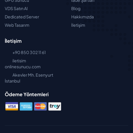
VDS Satın Al
Blog
Dedicated Server
Hakkımızda
Web Tasarım
İletişim
İletişim
+90 850 302 11 61
iletisim
onlinesunucu.com
Akevler Mh. Esenyurt
İstanbul
Ödeme Yöntemleri