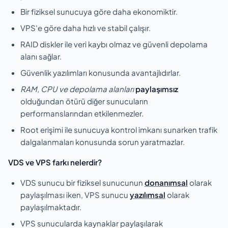
Bir fiziksel sunucuya göre daha ekonomiktir.
VPS'e göre daha hızlı ve stabil çalışır.
RAID diskler ile veri kaybı olmaz ve güvenli depolama
alanı sağlar.
Güvenlik yazılımları konusunda avantajlıdırlar.
RAM, CPU ve depolama alanları
paylaşımsız
olduğundan ötürü diğer sunucuların
performanslarından etkilenmezler.
Root erişimi ile sunucuya kontrol imkanı sunarken trafik
dalgalanmaları konusunda sorun yaratmazlar.
VDS ve VPS farkı nelerdir?
VDS sunucu bir fiziksel sunucunun
donanımsal
olarak
paylaşılması iken, VPS sunucu
yazılımsal
olarak
paylaşılmaktadır.
VPS sunucularda kaynaklar paylaşılarak