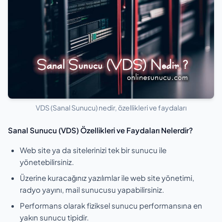
VDS (Sanal Sunucu) nedir, özellikleri ve faydaları
Sanal Sunucu (VDS) Özellikleri ve Faydaları Nelerdir?
Web site ya da sitelerinizi tek bir sunucu ile
yönetebilirsiniz.
Üzerine kuracağınız yazılımlar ile web site yönetimi,
radyo yayını, mail sunucusu yapabilirsiniz.
Performans olarak fiziksel sunucu performansına en
yakın sunucu tipidir.