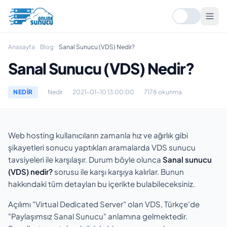
Anasayfa
Blog
Sanal Sunucu (VDS) Nedir?
Sanal Sunucu (VDS) Nedir?
NEDIR
Nedir
2021-01-10 13:00:00
7178 okunma
Web hosting kullanıcıların zamanla hız ve ağırlık gibi
şikayetleri sonucu yaptıkları aramalarda VDS sunucu
tavsiyeleri ile karşılaşır. Durum böyle olunca
Sanal sunucu
(VDS) nedir?
sorusu ile karşı karşıya kalırlar. Bunun
hakkındaki tüm detayları bu içerikte bulabileceksiniz.
Açılımı "Virtual Dedicated Server" olan VDS, Türkçe'de
"Paylaşımsız Sanal Sunucu" anlamına gelmektedir.