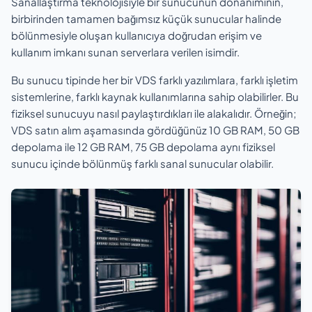
Sanallaştırma teknolojisiyle bir sunucunun donanımının,
birbirinden tamamen bağımsız küçük sunucular halinde
bölünmesiyle oluşan kullanıcıya doğrudan erişim ve
kullanım imkanı sunan serverlara verilen isimdir.
Bu sunucu tipinde her bir VDS farklı yazılımlara, farklı işletim
sistemlerine, farklı kaynak kullanımlarına sahip olabilirler. Bu
fiziksel sunucuyu nasıl paylaştırdıkları ile alakalıdır. Örneğin;
VDS satın alım aşamasında gördüğünüz 10 GB RAM, 50 GB
depolama ile 12 GB RAM, 75 GB depolama aynı fiziksel
sunucu içinde bölünmüş farklı sanal sunucular olabilir.