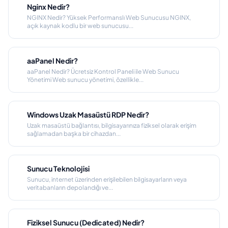
Nginx Nedir?
NGINX Nedir? Yüksek Performanslı Web Sunucusu NGINX,
açık kaynak kodlu bir web sunucusu...
aaPanel Nedir?
aaPanel Nedir? Ücretsiz Kontrol Paneli ile Web Sunucu
Yönetimi Web sunucu yönetimi, özellikle...
Windows Uzak Masaüstü RDP Nedir?
Uzak masaüstü bağlantısı, bilgisayarınıza fiziksel olarak erişim
sağlamadan başka bir cihazdan...
Sunucu Teknolojisi
Sunucu, internet üzerinden erişilebilen bilgisayarların veya
veritabanların depolandığı ve...
Fiziksel Sunucu (Dedicated) Nedir?