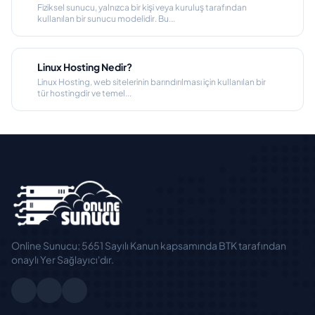
Fiziksel sunucu, yalnızca bir kişi veya kuruluş tarafından
kullanılan bir sunucu modelidir. Bu...
Linux Hosting Nedir?
Linux Hosting, web sitelerinin barındırılması için kullanılan bir
tür hostingdir ve temel...
Online Sunucu; 5651 Sayılı Kanun kapsamında BTK tarafından
onaylı Yer Sağlayıcı'dır.