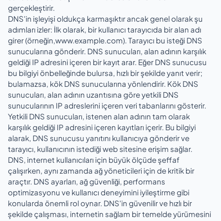
gerçekleştirir.
DNS'in işleyişi oldukça karmaşıktır ancak genel olarak şu
adımları izler: İlk olarak, bir kullanıcı tarayıcıda bir alan adı
girer (örneğin,www.example.com). Tarayıcı bu isteği DNS
sunucularına gönderir. DNS sunucuları, alan adının karşılık
geldiği IP adresini içeren bir kayıt arar. Eğer DNS sunucusu
bu bilgiyi önbelleğinde bulursa, hızlı bir şekilde yanıt verir;
bulamazsa, kök DNS sunucularına yönlendirir. Kök DNS
sunucuları, alan adının uzantısına göre yetkili DNS
sunucularının IP adreslerini içeren veri tabanlarını gösterir.
Yetkili DNS sunucuları, istenen alan adının tam olarak
karşılık geldiği IP adresini içeren kayıtları içerir. Bu bilgiyi
alarak, DNS sunucusu yanıtını kullanıcıya gönderir ve
tarayıcı, kullanıcının istediği web sitesine erişim sağlar.
DNS, internet kullanıcıları için büyük ölçüde şeffaf
çalışırken, aynı zamanda ağ yöneticileri için de kritik bir
araçtır. DNS ayarları, ağ güvenliği, performans
optimizasyonu ve kullanıcı deneyimini iyileştirme gibi
konularda önemli rol oynar. DNS'in güvenilir ve hızlı bir
şekilde çalışması, internetin sağlam bir temelde yürümesini