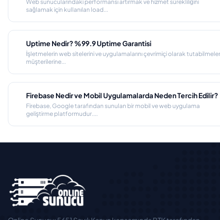
Web sunucularındaki performansı artırmak ve hizmet sürekliliğini
sağlamak için kullanılan load...
Uptime Nedir? %99.9 Uptime Garantisi
İşletmelerin web sitelerini ve uygulamalarını çevrimiçi olarak tutabilmeler
müşterilerine...
Firebase Nedir ve Mobil Uygulamalarda Neden Tercih Edilir?
Firebase, Google tarafından sunulan bir mobil ve web uygulama
geliştirme platformudur....
Online Sunucu; 5651 Sayılı Kanun kapsamında BTK tarafından