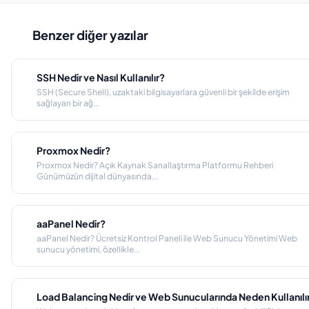
Benzer diğer yazılar
SSH Nedir ve Nasıl Kullanılır?
SSH (Secure Shell), uzaktaki bilgisayarlara güvenli bir şekilde erişim
sağlayan bir ağ...
Proxmox Nedir?
Proxmox Nedir? Açık Kaynak Sanallaştırma Platformu Rehberi
Günümüzün dijital dünyasında...
aaPanel Nedir?
aaPanel Nedir? Ücretsiz Kontrol Paneli ile Web Sunucu Yönetimi Web
sunucu yönetimi, özellikle...
Load Balancing Nedir ve Web Sunucularında Neden Kullanılı