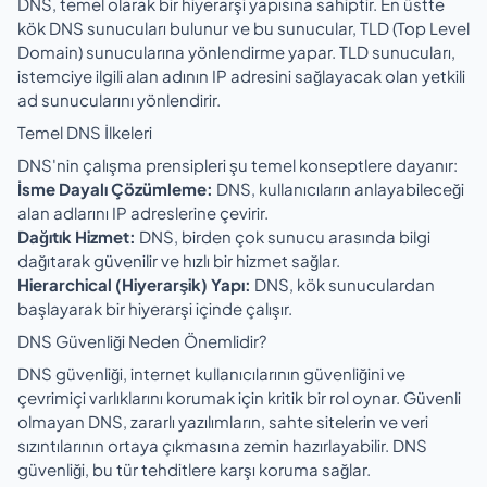
DNS, temel olarak bir hiyerarşi yapısına sahiptir. En üstte
kök DNS sunucuları bulunur ve bu sunucular, TLD (Top Level
Domain) sunucularına yönlendirme yapar. TLD sunucuları,
istemciye ilgili alan adının IP adresini sağlayacak olan yetkili
ad sunucularını yönlendirir.
Temel DNS İlkeleri
DNS'nin çalışma prensipleri şu temel konseptlere dayanır:
İsme Dayalı Çözümleme:
DNS, kullanıcıların anlayabileceği
alan adlarını IP adreslerine çevirir.
Dağıtık Hizmet:
DNS, birden çok sunucu arasında bilgi
dağıtarak güvenilir ve hızlı bir hizmet sağlar.
Hierarchical (Hiyerarşik) Yapı:
DNS, kök sunuculardan
başlayarak bir hiyerarşi içinde çalışır.
DNS Güvenliği Neden Önemlidir?
DNS güvenliği, internet kullanıcılarının güvenliğini ve
çevrimiçi varlıklarını korumak için kritik bir rol oynar. Güvenli
olmayan DNS, zararlı yazılımların, sahte sitelerin ve veri
sızıntılarının ortaya çıkmasına zemin hazırlayabilir. DNS
güvenliği, bu tür tehditlere karşı koruma sağlar.