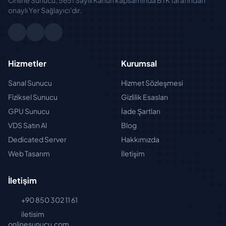
onaylı Yer Sağlayıcı'dır.
Hizmetler
Kurumsal
Sanal Sunucu
Hizmet Sözleşmesi
Fiziksel Sunucu
Gizlilik Esasları
GPU Sunucu
İade Şartları
VDS Satın Al
Blog
Dedicated Server
Hakkımızda
Web Tasarım
İletişim
İletişim
+90 850 302 11 61
iletisim
onlinesunucu.com