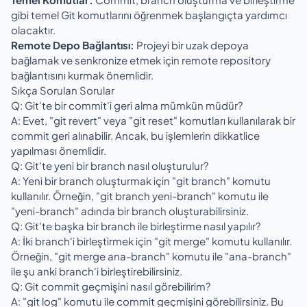
gibi temel Git komutlarını öğrenmek başlangıçta yardımcı
olacaktır.
Remote Depo Bağlantısı:
Projeyi bir uzak depoya
bağlamak ve senkronize etmek için remote repository
bağlantısını kurmak önemlidir.
Sıkça Sorulan Sorular
Q: Git'te bir commit'i geri alma mümkün müdür?
A: Evet, "git revert" veya "git reset" komutları kullanılarak bir
commit geri alınabilir. Ancak, bu işlemlerin dikkatlice
yapılması önemlidir.
Q: Git'te yeni bir branch nasıl oluşturulur?
A: Yeni bir branch oluşturmak için "git branch" komutu
kullanılır. Örneğin, "git branch yeni-branch" komutu ile
"yeni-branch" adında bir branch oluşturabilirsiniz.
Q: Git'te başka bir branch ile birleştirme nasıl yapılır?
A: İki branch'i birleştirmek için "git merge" komutu kullanılır.
Örneğin, "git merge ana-branch" komutu ile "ana-branch"
ile şu anki branch'i birleştirebilirsiniz.
Q: Git commit geçmişini nasıl görebilirim?
A: "git log" komutu ile commit geçmişini görebilirsiniz. Bu