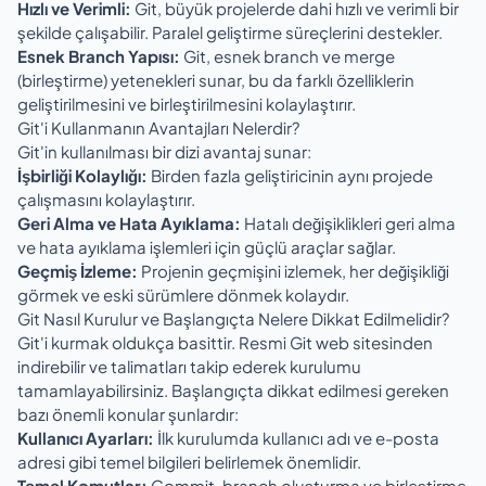
Hızlı ve Verimli:
Git, büyük projelerde dahi hızlı ve verimli bir
şekilde çalışabilir. Paralel geliştirme süreçlerini destekler.
Esnek Branch Yapısı:
Git, esnek branch ve merge
(birleştirme) yetenekleri sunar, bu da farklı özelliklerin
geliştirilmesini ve birleştirilmesini kolaylaştırır.
Git'i Kullanmanın Avantajları Nelerdir?
Git'in kullanılması bir dizi avantaj sunar:
İşbirliği Kolaylığı:
Birden fazla geliştiricinin aynı projede
çalışmasını kolaylaştırır.
Geri Alma ve Hata Ayıklama:
Hatalı değişiklikleri geri alma
ve hata ayıklama işlemleri için güçlü araçlar sağlar.
Geçmiş İzleme:
Projenin geçmişini izlemek, her değişikliği
görmek ve eski sürümlere dönmek kolaydır.
Git Nasıl Kurulur ve Başlangıçta Nelere Dikkat Edilmelidir?
Git'i kurmak oldukça basittir. Resmi Git web sitesinden
indirebilir ve talimatları takip ederek kurulumu
tamamlayabilirsiniz. Başlangıçta dikkat edilmesi gereken
bazı önemli konular şunlardır:
Kullanıcı Ayarları:
İlk kurulumda kullanıcı adı ve e-posta
adresi gibi temel bilgileri belirlemek önemlidir.
Temel Komutlar:
Commit, branch oluşturma ve birleştirme