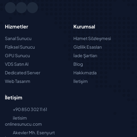
Hizmetler
Kurumsal
Sanal Sunucu
Hizmet Sözleşmesi
Fiziksel Sunucu
Gizlilik Esasları
GPU Sunucu
İade Şartları
VDS Satın Al
Blog
Dedicated Server
Hakkımızda
Web Tasarım
İletişim
İletişim
+90 850 302 11 61
iletisim
onlinesunucu.com
Akevler Mh. Esenyurt