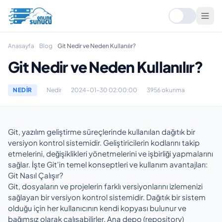
Anasayfa
Blog
Git Nedir ve Neden Kullanılır?
Git Nedir ve Neden Kullanılır?
NEDIR
Nedir
2024-01-30 02:00:00
3956 okunma
Git, yazılım geliştirme süreçlerinde kullanılan dağıtık bir
versiyon kontrol sistemidir. Geliştiricilerin kodlarını takip
etmelerini, değişiklikleri yönetmelerini ve işbirliği yapmalarını
sağlar. İşte Git'in temel konseptleri ve kullanım avantajları:
Git Nasıl Çalışır?
Git, dosyaların ve projelerin farklı versiyonlarını izlemenizi
sağlayan bir versiyon kontrol sistemidir. Dağıtık bir sistem
olduğu için her kullanıcının kendi kopyası bulunur ve
bağımsız olarak çalışabilirler. Ana depo (repository)