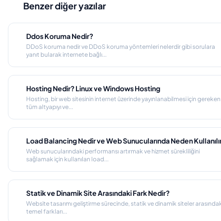
Benzer diğer yazılar
Ddos Koruma Nedir?
DDoS koruma nedir ve DDoS koruma yöntemleri nelerdir gibi sorulara
yanıt bularak internete bağlı...
Hosting Nedir? Linux ve Windows Hosting
Hosting, bir web sitesinin internet üzerinde yayınlanabilmesi için gereken
tüm altyapıyı ve...
Load Balancing Nedir ve Web Sunucularında Neden Kullanılı
Web sunucularındaki performansı artırmak ve hizmet sürekliliğini
sağlamak için kullanılan load...
Statik ve Dinamik Site Arasındaki Fark Nedir?
Website tasarımı geliştirme sürecinde, statik ve dinamik siteler arasındak
temel farkları...