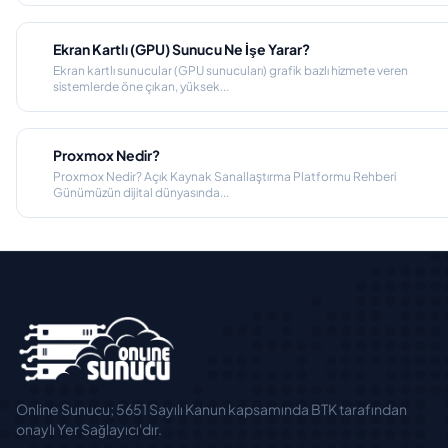
Ekran Kartlı (GPU) Sunucu Ne İşe Yarar?
Ekran kartlı sunucular (GPU sunucuları) grafik bazlı hizmete veren
sistemlerde öne çıkan, yüksek...
Proxmox Nedir?
Proxmox Nedir? Açık Kaynak Sanallaştırma Platformu Rehberi
Günümüzün dijital dünyasında...
Online Sunucu; 5651 Sayılı Kanun kapsamında BTK tarafından
onaylı Yer Sağlayıcı'dır.