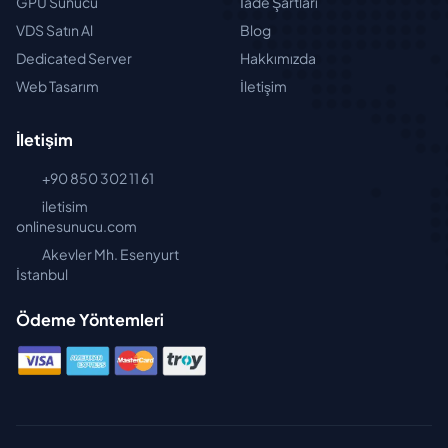
GPU Sunucu
İade Şartları
VDS Satın Al
Blog
Dedicated Server
Hakkımızda
Web Tasarım
İletişim
İletişim
+90 850 302 11 61
iletisim
onlinesunucu.com
Akevler Mh. Esenyurt
İstanbul
Ödeme Yöntemleri