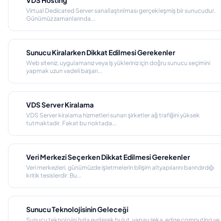
VDS Hosting
Virtual Dedicated Server sanallaştırılması gerçekleşmiş bir sunucudur.
Günümüz zamanlarında...
Sunucu Kiralarken Dikkat Edilmesi Gerekenler
Web siteniz, uygulamanız veya iş yükleriniz için doğru sunucu seçimini
yapmak uzun vadeli başarı...
VDS Server Kiralama
VDS Server kiralama hizmetleri sunan şirketler ağ trafiğini yüksek
tutmaktadır. Fakat bu noktada...
Veri Merkezi Seçerken Dikkat Edilmesi Gerekenler
Veri merkezleri, günümüzde işletmelerin bilişim altyapılarını barındırdığı
kritik tesislerdir. Bu...
Sunucu Teknolojisinin Geleceği
Sunucu teknolojisi hızla evrilerek bulut, yapay zeka, edge computing ve