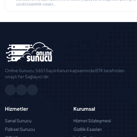
sürdürülebilirlik odaklı...
Online Sunucu; 5651 Sayılı Kanun kapsamında BTK tarafından
onaylı Yer Sağlayıcı'dır.
Hizmetler
Kurumsal
Sanal Sunucu
Hizmet Sözleşmesi
Fiziksel Sunucu
Gizlilik Esasları